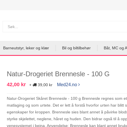
Barneutstyr, leker og klær
Bil og biltilbehør
Båt, MC og 
Natur-Drogeriet Brennesle - 100 G
42,00 kr
Med24.no
+
39,00 kr
Natur-Drogeriet Skåret Brennesle - 100 g Brennesle regnes som et u
matlaging og som urtete. Det er lett å forstå hvorfor urten har blit
egenskaper for kroppen. Brennesle sies blant annet å påvirke blodsi
styrke skjelettet, neglene, håret og huden. Den bidrar også til å op
venesystemet i beina. Anvendelse: Brennesle kan blant annet bruke