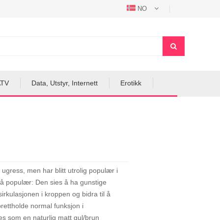
NO
ATV
Data, Utstyr, Internett
Erotikk
gress, men har blitt utrolig populær i
t så populær: Den sies å ha gunstige
rkulasjonen i kroppen og bidra til å
prettholde normal funksjon i
s som en naturlig matt gul/brun